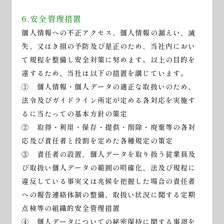
6.安全管理措置
個人情報への不正アクセス、個人情報の漏えい、滅
失、又はき損の予防及び是正のため、当社内におい
て規程を整備し安全対策に努めます。以上の目的を
達するため、当社は以下の措置を講じています。
① 個人情報・個人データの適正な取扱いのため、
法令及びガイドライン所定が定める各対応を実施す
るに当たっての基本方針の策定
② 取得・利用・保存・提供・削除・廃棄等の各対
応及び責任者と役割を定めた各種規定の策定
③ 責任者の設置、個人データを取り扱う従業員及
び取扱い個人データの範囲の明確化、法及び規程に
違反している事実又は兆候を把握した場合の責任者
への報告連絡体制の整備、取扱い状況に関する定期
点検等の組織的安全管理措置
④ 個人データについての秘密保持に関する事項を